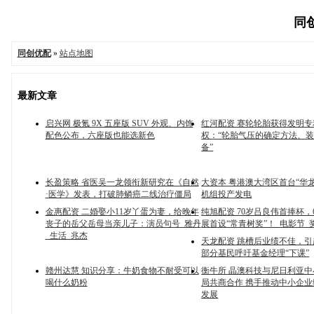
同创
同创优配
»
站点地图
最新文章
启兴网 极氪 9X 五座版 SUV 外观、内饰
红河配资 赛轮轮胎获得发明专
配色公布，六座版也能选新色
权：“轮胎气压的确定方法、
备”
长盈策略 省医吴一龙领衔新研究在《自然
大资本 粤港澳大湾区首台“华
·医学》发表，打破肺鳞癌二线治疗僵局
机组投产发电
金惠配资 二婚娶小11岁丫蛋为妻，给晚年
纯旭配资 70岁吕良伟首捧杯，
丧子的岳父岳母当亲儿子：演员句号_雅丹
展首设“常青树奖”！_电影节_
_生活_兆杰
天龙配资 跳槽后业绩不佳，
部分基民呼吁基金经理“下课”
赣州达慧 知识分享：牛奶食物不耐受可以
衡牛所 晶澳科技与尼日利亚
喝什么奶粉
局共商合作 携手推动中小企
发展