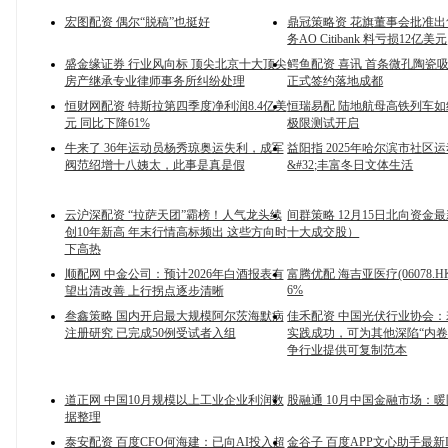
宏图配资 偶尔“脱稿”也挺好
鼎冠策略资 花旗董事会批准
务AO Citibank 料亏损12亿美元
盛金缘证券 行业风向标 顶尖北京十大顶尖
鳄鱼配资 喜讯 首条微孔陶瓷
房产继承专业律师事务所纠纷处理
正式签约落地成都
恒财网配资 特斯拉第四季度净利润8.4亿美
恒瑞易配 陆地航母高铁列车如
元 同比下降61%
极限测试开启
牛来了 36年运动员杨秀琼奥运失利，成军
益阳指 2025年哈尔滨市社区
阀范绍增十八姨太，此事是真是假
&#32;丰富冬日文体生活
云沪深配资 “拉萨天团”霸榜！人气龙头续
间群策略 12月15日北向资金
创10年新高 年末行情高标频出 这些方向时
十大成交股）
下高热
顺配网 中金公司：预计2026年白酒报表有
富腾优配 海吉亚医疗(06078.
6%
望出清改善 上行拐点逐步清晰
叁鑫策略 国内开启最大规模阿尔茨海默病
佳禾配资 中国光伏行业协会
注册研究 已完成50例受试者入组
实践成功，可为其他深陷“内卷
争行业提供可复制范本
道正网 中国10月规模以上工业企业利润数
股融通 10月中国金融市场：
据整理
泰安配资 百度CFO何海建：已向AI投入超
金谷子 百度APP文心助手最新D