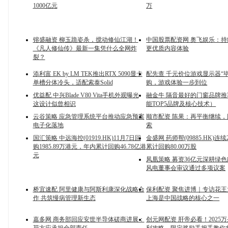
1000亿元
万
镕盛融资 柳玉跪姿杀，搅动修仙江湖！
中国股票配资网 奥飞娱乐：
《凡人修仙传》最新一集凭什么全网炸
更优质内容体验
裂？
添利富 EK by LM TEK推出RTX 5090显卡
配先查 千元价位游戏显示器“
单槽分体冷头，适配索泰Solid
购，游戏体验一步到位
优益配 中兴Blade V80 Vita手机外观曝光
融金牛 隔音最好的门窗品牌
这设计似曾相识
能TOP5品牌及核心技术）
云谷策略 应急管理系统平台推动应急预案
顺市配资 陈果：再平衡继续
电子化落地
索
国汇策略 中远海控(01919.HK)11月7日回
金盛网 药师帮(09885.HK)连
购1985.89万港元，年内累计回购46.78亿港
累计回购80.00万股
元
凤凰策略 募资36亿元深耕绿
风电董事会审议通过多项议案
桥宜速配 阿里健康与阿斯利康深化战略合
保利配资 聚焦进博｜专访花
作 共筑慢病管理新生态
上海是中国战略的核心之一
嘉多网 商务部回应安世半导体磋商进展：
创元网配资 肝帝必看！2025