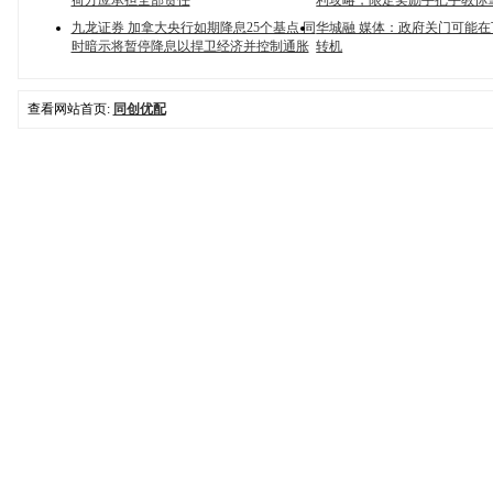
荷方应承担全部责任
利攻略，限定奖励手把手教你
九龙证券 加拿大央行如期降息25个基点 同
华城融 媒体：政府关门可能
时暗示将暂停降息以捍卫经济并控制通胀
转机
查看网站首页:
同创优配