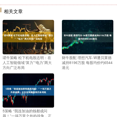
相关文章
珺牛策略 松下机电殷志明：在
财牛股配 理想汽车-W遭贝莱德
人工智能领域“算力”“电力”两大
减持8196万股 每股均价约6544
方向广泛布局
港元
5策略 “我连加油的钱都成问
题！”一场万里之外的战争，正