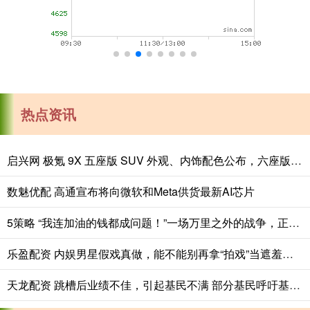
热点资讯
启兴网 极氪 9X 五座版 SUV 外观、内饰配色公布，六座版也能选新色
数魅优配 高通宣布将向微软和Meta供货最新AI芯片
5策略 “我连加油的钱都成问题！”一场万里之外的战争，正在压垮美国网约车司机
乐盈配资 内娱男星假戏真做，能不能别再拿“拍戏”当遮羞布？_行为_李沁_王澜雯
天龙配资 跳槽后业绩不佳，引起基民不满 部分基民呼吁基金经理“下课”