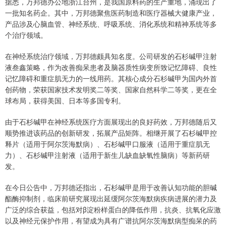
据悉，万邦德办公地浙江台州，是我国原料药的生产重地，涌现出了
一批知名药企。其中，万邦德聚焦医药制造和医疗器械大健康产业，
产品涉及心脑血管、神经系统、呼吸系统、消化系统和精神系统等多
个治疗领域。
在神经系统治疗领域，万邦德颇具知名度。公司研发的石杉碱甲注射
液叁鑫策略，作为改善痴呆患者及脑器质性病变所致记忆障碍、良性
记忆障碍和重症肌无力的一线用药。其核心成分石杉碱甲为国内外首
创药物，荣获国家技术发明奖二等奖、国家自然科学二等奖，更在全
球布局，获得美国、日本等多国专利。
由于石杉碱甲在神经系统医疗方面展现出的良好药效，万邦德随后又
顺势推进该药品的创新研发，拓展产品矩阵。相继开展了石杉碱甲控
释片（适用于阿尔茨海默病）、石杉碱甲口服液（适用于重症肌无
力）、石杉碱甲注射液（适用于新生儿缺血缺氧性脑病）等新药研
发。
在今日公告中，万邦德还指出，石杉碱甲是用于改善认知功能的胆碱
酯酶抑制剂，临床前研究展现出延缓阿尔茨海默病疾病进展的潜力及
广泛的综合获益，包括对β淀粉样蛋白的降低作用，抗炎、抗氧化应激
以及神经元保护作用，有望成为具有广谱抗阿尔茨海默病型痴呆的药