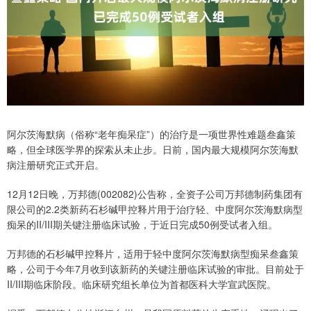
阿尔茨海默病（俗称“老年痴呆症”）的治疗是一项世界性难题叁鑫策
略，但全球医学界的探索从未止步。日前，国内最大规模阿尔茨海默
病注册研究正式开启。
12月12日晚，万邦德(002082)公告称，全资子公司万邦德制药集团有
限公司的2.2类新药石杉碱甲控释片用于治疗轻、中度阿尔茨海默病型
痴呆的II/III期关键注册临床试验，于近日完成50例受试者入组。
万邦德的石杉碱甲控释片，适用于轻中度阿尔茨海默病型痴呆叁鑫策
略，公司于今年7月收到该新药的关键注册临床试验的审批。目前处于
II/III期临床阶段。临床研究组长单位为首都医科大学宣武医院。