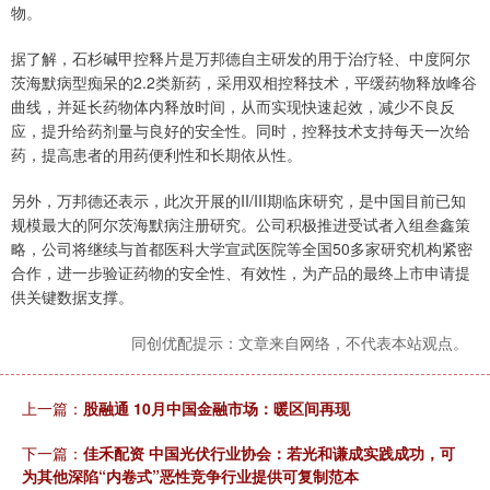
物。
据了解，石杉碱甲控释片是万邦德自主研发的用于治疗轻、中度阿尔
茨海默病型痴呆的2.2类新药，采用双相控释技术，平缓药物释放峰谷
曲线，并延长药物体内释放时间，从而实现快速起效，减少不良反
应，提升给药剂量与良好的安全性。同时，控释技术支持每天一次给
药，提高患者的用药便利性和长期依从性。
另外，万邦德还表示，此次开展的II/III期临床研究，是中国目前已知
规模最大的阿尔茨海默病注册研究。公司积极推进受试者入组叁鑫策
略，公司将继续与首都医科大学宣武医院等全国50多家研究机构紧密
合作，进一步验证药物的安全性、有效性，为产品的最终上市申请提
供关键数据支撑。
同创优配提示：文章来自网络，不代表本站观点。
上一篇：
股融通 10月中国金融市场：暖区间再现
下一篇：
佳禾配资 中国光伏行业协会：若光和谦成实践成功，可
为其他深陷“内卷式”恶性竞争行业提供可复制范本