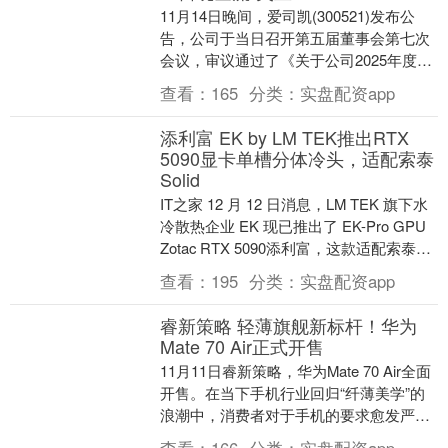
11月14日晚间，爱司凯(300521)发布公
告，公司于当日召开第五届董事会第七次
会议，审议通过了《关于公司2025年度向
特定对象发行A股股票方案的议案》等相
查看：
165
分类：
实盘配资app
关....
添利富 EK by LM TEK推出RTX
5090显卡单槽分体冷头，适配索泰
Solid
IT之家 12 月 12 日消息，LM TEK 旗下水
冷散热企业 EK 现已推出了 EK-Pro GPU
Zotac RTX 5090添利富，这款适配索泰
Ge....
查看：
195
分类：
实盘配资app
睿新策略 轻薄旗舰新标杆！华为
Mate 70 Air正式开售
11月11日睿新策略，华为Mate 70 Air全面
开售。在当下手机行业回归“纤薄美学”的
浪潮中，消费者对于手机的要求愈发严
苛，既追求轻巧精致的外观，又渴望拥