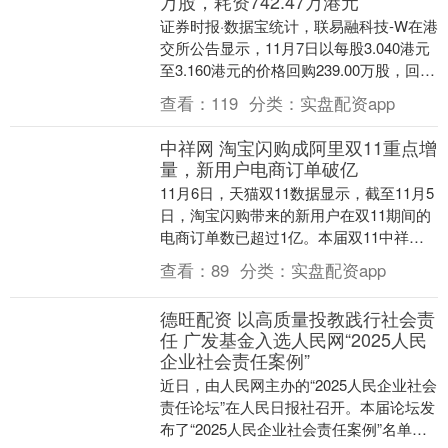
万股，耗资742.47万港元
证券时报·数据宝统计，联易融科技-W在港
交所公告显示，11月7日以每股3.040港元
至3.160港元的价格回购239.00万股，回购
金额达742.47万港元。该....
查看：
119
分类：
实盘配资app
中祥网 淘宝闪购成阿里双11重点增
量，新用户电商订单破亿
11月6日，天猫双11数据显示，截至11月5
日，淘宝闪购带来的新用户在双11期间的
电商订单数已超过1亿。本届双11中祥
网，淘宝闪购正在成为品牌增长的超级增
查看：
89
分类：
实盘配资app
量，对....
德旺配资 以高质量投教践行社会责
任 广发基金入选人民网“2025人民
企业社会责任案例”
近日，由人民网主办的“2025人民企业社会
责任论坛”在人民日报社召开。本届论坛发
布了“2025人民企业社会责任案例”名单，