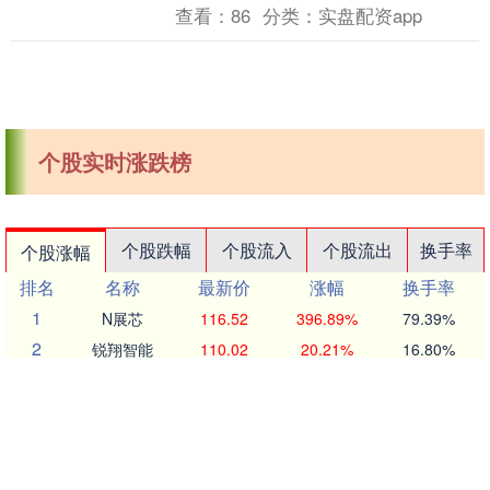
广发基金凭借投资者教育服务方面的优秀
查看：
86
分类：
实盘配资app
实....
个股实时涨跌榜
个股跌幅
个股流入
个股流出
换手率
个股涨幅
排名
名称
最新价
涨幅
换手率
1
N展芯
116.52
396.89%
79.39%
2
锐翔智能
110.02
20.21%
16.80%
3
志特新材
14.8
20.03%
14.18%
4
博腾股份
20.44
20.02%
14.77%
5
近岸蛋白
46.72
20.01%
5.62%
6
毕得医药
61.6
20.01%
6.12%