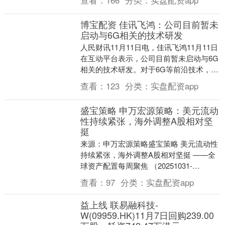
查看：
166
分类：
实盘配资app
有....
博宝配资 佳讯飞鸿：公司目前暂未
启动与6G相关的技术研发
人民财讯11月11日电，佳讯飞鸿11月11日
在互动平台表示，公司目前暂未启动与6G
相关的技术研发。对于6G等前沿技术，公
司会保持持续跟踪与关注，并将根据技术
查看：
123
分类：
实盘配资app
发展....
盛宝策略 申万宏源策略：美元流动
性持续紧张，海外调整A股相对坚
挺
来源：申万宏源策略盛宝策略 美元流动性
持续紧张，海外调整A股相对坚挺 ——全
球资产配置每周聚焦 （20251031-
20251107） 金倩婧/冯晓宇/林遵东/....
查看：
97
分类：
实盘配资app
益上线 联易融科技-
W(09959.HK)11月7日回购239.00