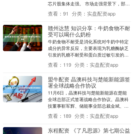
芯片股集体走强。 市场走强背景下，部分
资金“越涨越卖”，昨日股票ETF市场资金净
查看：
91
分类：
实盘配资app
流出超30....
赣州达慧 知识分享：牛奶食物不耐
受可以喝什么奶粉
牛奶食物不耐受是消化系统对牛奶中特定
成分的异常反应，主要表现为乳糖酶缺乏
引发的乳糖不耐受和蛋白质过敏引发的免
疫反应。据临床统计，全球约65%的成年
查看：
119
分类：
实盘配资app
人存在不同程度....
盟牛配资 晶澳科技与楚能新能源签
署全球战略合作协议
11月6日，晶澳科技与楚能新能源在楚能
全球总部正式签署战略合作协议。晶澳科
技董事靳军辉、储能事业部总裁金斌、副
总裁付海明，楚能新能源总裁黄锋、副总
查看：
189
分类：
实盘配资app
裁郑鹏等双方高....
东程配资 《了凡思源》第七期公益