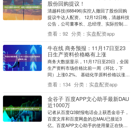
股份回购提议！
清越科技(688496)实控人撤回了股份回购
提议牛达人配资。 12月12日晚，清越科技
公告，公司董事长、总经理、实际控制人
高裕弟基于公司目前正处于被立案调查这
查看：
92
分类：
实盘配资app
一....
牛在线 商务预报：11月17日至23
日生产资料价格略有上涨
商务大数据显示，11月17日至23日，全国
生产资料市场价格比前一周（环比，下
同）上涨0.2%。 基础化学原料价格以涨为
主，其中硫酸、纯碱分别上涨4.1%和
查看：
134
分类：
实盘配资app
0.3....
金谷子 百度APP文心助手最新DAU
近1000万
记者从百度Q3财报电话会上获悉金谷子，
百度文库和百度网盘的总MAU已接近3
亿。百度APP文心助手的使用量正在快速
增长，对话轮次同比增长约5倍，最新DAU