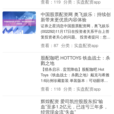
查看：
119
分类：
实盘配资app
近100....
中国股票配资网 奥飞娱乐：持续创
新带来更优质内容体验
证券之星消息中国股票配资网，奥飞娱乐
(002292)11月17日在投资者关系平台上答
复投资者关心的问题。 投资者提问：您
好，本人认为现在的喜羊羊与灰太狼不适
查看：
87
分类：
实盘配资app
合制....
股配咖吧 HOTTOYS 铁血战士：杀
戮之地
【猎杀启示 . 蛮荒降临】股配咖吧 Hot
Toys《铁血战士：杀戮之地》戴克与希雅
1:6比例珍藏套装 单装版本：可动眼球技
术 × 完整狩猎武装 打造戴克凶悍姿....
查看：
118
分类：
实盘配资app
辉煌配资 爱司凯控股股东拟“输
血”至多1.2亿元，已连亏三年多，
经营现金流“失血”