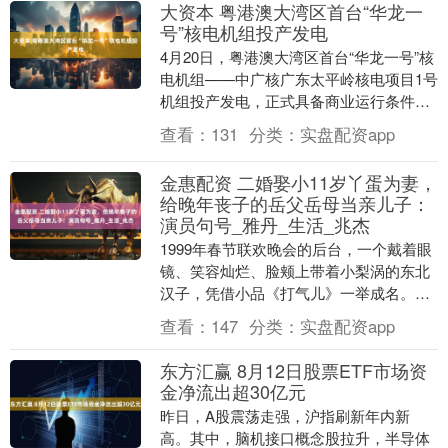
大资本 粤港澳大湾区首台“华龙一
号”核电机组投产发电
4月20日，粤港澳大湾区首台“华龙一号”核
电机组——中广核广东太平岭核电项目1号
机组投产发电，正式具备商业运行条件，
预计年发电量超90亿千瓦时，能够满足大
查看：
131
分类：
实盘配资app
湾区百....
金惠配资 二婚娶小11岁丫蛋为妻，
给晚年丧子的岳父岳母当亲儿子：
演员句号_雅丹_生活_兆杰
1999年春节联欢晚会的后台，一个戴着眼
镜、笑容灿烂、脸颊上带着小梨涡的东北
汉子，凭借小品《打气儿》一举成名。那
一年，演员句号的名字深深烙印在了亿万
查看：
147
分类：
实盘配资app
观众的心中。....
东方汇赢 8月12日股票ETF市场资
金净流出超30亿元
昨日，A股震荡走强，沪指刷新年内新
高。其中，脑机接口概念股拉升，半导体