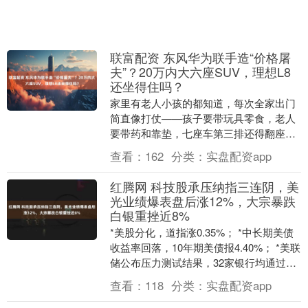
联富配资 东风华为联手造“价格屠
夫”？20万内大六座SUV，理想L8
还坐得住吗？
家里有老人小孩的都知道，每次全家出门
简直像打仗——孩子要带玩具零食，老人
要带药和靠垫，七座车第三排还得翻座
椅，又挤又麻烦。最近东风和华为乾崑这
查看：
162
分类：
实盘配资app
对搭档憋了个大招，....
红腾网 科技股承压纳指三连阴，美
光业绩爆表盘后涨12%，大宗暴跌
白银重挫近8%
*美股分化，道指涨0.35%； *中长期美债
收益率回落，10年期美债报4.40%； *美联
储公布压力测试结果，32家银行均通过最
低监管要求。 周三美股涨跌互现，....
查看：
118
分类：
实盘配资app