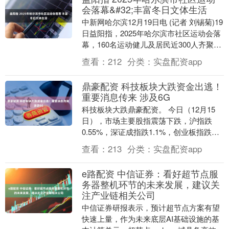
会落幕&#32;丰富冬日文体生活
中新网哈尔滨12月19日电 (记者 刘锡菊)19
日益阳指，2025年哈尔滨市社区运动会落
幕，160名运动健儿及居民近300人齐聚赛
场，在展示类、竞赛类、趣味类、....
查看：
212
分类：
实盘配资app
鼎豪配资 科技板块大跌资金出逃！
重要消息传来 涉及6G
科技板块大跌鼎豪配资。 今日（12月15
日），市场主要股指震荡下跌，沪指跌
0.55%，深证成指跌1.1%，创业板指跌
1.77%，市场核心指数中红利指数表现较
查看：
213
分类：
实盘配资app
好，....
e路配资 中信证券：看好超节点服
务器整机环节的未来发展，建议关
注产业链相关公司
中信证券研报表示，预计超节点方案有望
快速上量，作为未来底层AI基础设施的基