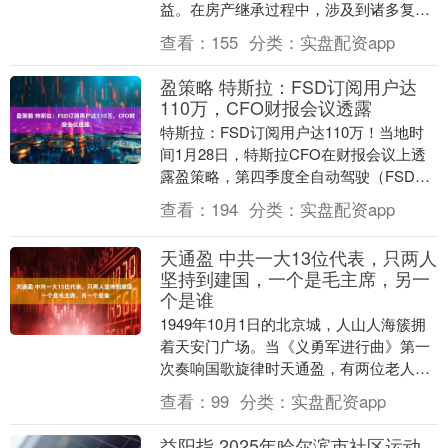
益。在房产继承过程中，涉及到诸多复杂
的法律规定与程序，稍有不慎便可能引发
查看：
155
分类：
实盘配资app
纠纷。常见的房产继....
盈策略 特斯拉：FSD订阅用户达
110万，CFO财报会议透露
特斯拉：FSD订阅用户达110万！当地时
间1月28日，特斯拉CFO在财报会议上透
露盈策略，第四季度全自动驾驶（FSD）
的使用率有所提升，全球订阅客户数量达
查看：
194
分类：
实盘配资app
到11....
天通盈 中共一大13位代表，只两人
坚持到建国，一个是毛主席，另一
个是谁
1949年10月1日的北京城，人山人海簇拥
着天安门广场。当《义勇军进行曲》第一
次奏响国歌旋律时天通盈，有两位老人站
在城楼上，望着冉冉升起的五星红旗，神
查看：
99
分类：
实盘配资app
情格外复杂....
益阳指 2025年哈尔滨市社区运动