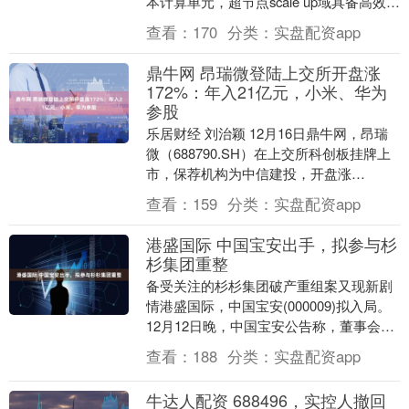
本计算单元，超节点scale up域具备高效通
信带宽、原生内存语义等优势，天然适配
查看：
170
分类：
实盘配资app
当前....
鼎牛网 昂瑞微登陆上交所开盘涨
172%：年入21亿元，小米、华为
参股
乐居财经 刘治颖 12月16日鼎牛网，昂瑞
微（688790.SH）在上交所科创板挂牌上
市，保荐机构为中信建投，开盘涨
172.09%，总市值228.92亿元。 昂....
查看：
159
分类：
实盘配资app
港盛国际 中国宝安出手，拟参与杉
杉集团重整
备受关注的杉杉集团破产重组案又现新剧
情港盛国际，中国宝安(000009)拟入局。
12月12日晚，中国宝安公告称，董事会审
议通过了《关于参与杉杉集团及其全资子
查看：
188
分类：
实盘配资app
公....
牛达人配资 688496，实控人撤回