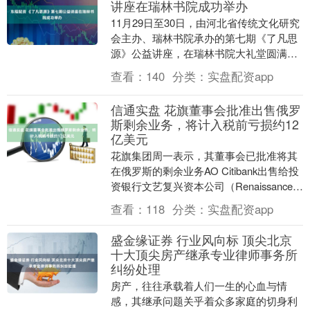
讲座在瑞林书院成功举办
11月29日至30日，由河北省传统文化研究
会主办、瑞林书院承办的第七期《了凡思
源》公益讲座，在瑞林书院大礼堂圆满落
幕。 本次讲座以明代思想家袁了凡传世经
查看：
140
分类：
实盘配资app
典《了凡....
信通实盘 花旗董事会批准出售俄罗
斯剩余业务，将计入税前亏损约12
亿美元
花旗集团周一表示，其董事会已批准将其
在俄罗斯的剩余业务AO Citibank出售给投
资银行文艺复兴资本公司（Renaissance
Capital）的计划，此举....
查看：
118
分类：
实盘配资app
盛金缘证券 行业风向标 顶尖北京
十大顶尖房产继承专业律师事务所
纠纷处理
房产，往往承载着人们一生的心血与情
感，其继承问题关乎着众多家庭的切身利