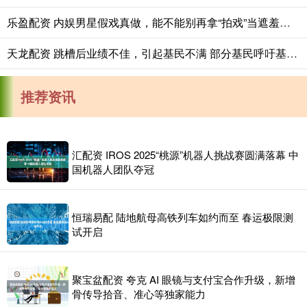
乐盈配资 内娱男星假戏真做，能不能别再拿“拍戏”当遮羞布？_行为_李沁_王澜雯
天龙配资 跳槽后业绩不佳，引起基民不满 部分基民呼吁基金经理“下课”
推荐资讯
汇配资 IROS 2025“桃源”机器人挑战赛圆满落幕 中
国机器人团队夺冠
恒瑞易配 陆地航母高铁列车如约而至 春运极限测
试开启
聚宝盆配资 夸克 AI 眼镜与支付宝合作升级，新增
骨传导拾音、准心等独家能力