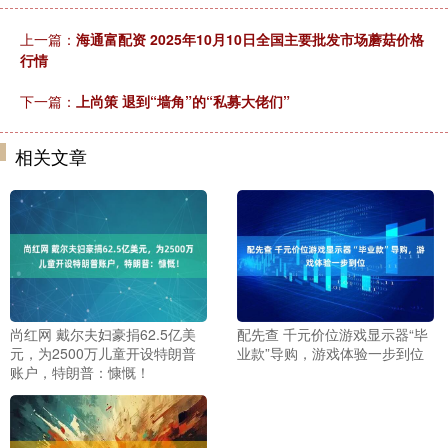
上一篇：
海通富配资 2025年10月10日全国主要批发市场蘑菇价格
行情
下一篇：
上尚策 退到“墙角”的“私募大佬们”
相关文章
尚红网 戴尔夫妇豪捐62.5亿美
配先查 千元价位游戏显示器“毕
元，为2500万儿童开设特朗普
业款”导购，游戏体验一步到位
账户，特朗普：慷慨！