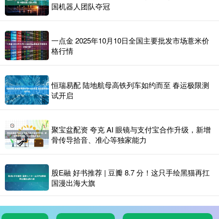
国机器人团队夺冠
一点金 2025年10月10日全国主要批发市场薏米价
格行情
恒瑞易配 陆地航母高铁列车如约而至 春运极限测
试开启
聚宝盆配资 夸克 AI 眼镜与支付宝合作升级，新增
骨传导拾音、准心等独家能力
股E融 好书推荐 | 豆瓣 8.7 分！这只手绘黑猫再扛
国漫出海大旗