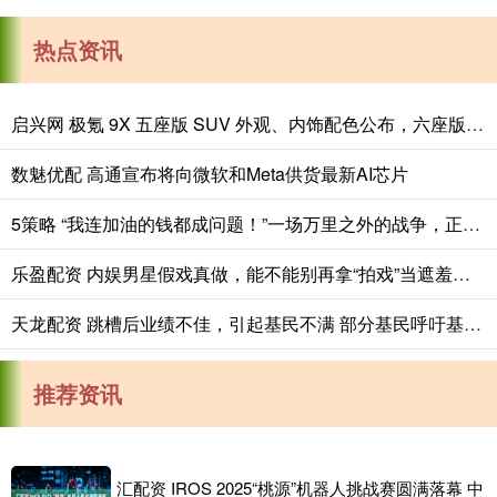
热点资讯
启兴网 极氪 9X 五座版 SUV 外观、内饰配色公布，六座版也能选新色
数魅优配 高通宣布将向微软和Meta供货最新AI芯片
5策略 “我连加油的钱都成问题！”一场万里之外的战争，正在压垮美国网约车司机
乐盈配资 内娱男星假戏真做，能不能别再拿“拍戏”当遮羞布？_行为_李沁_王澜雯
天龙配资 跳槽后业绩不佳，引起基民不满 部分基民呼吁基金经理“下课”
推荐资讯
汇配资 IROS 2025“桃源”机器人挑战赛圆满落幕 中