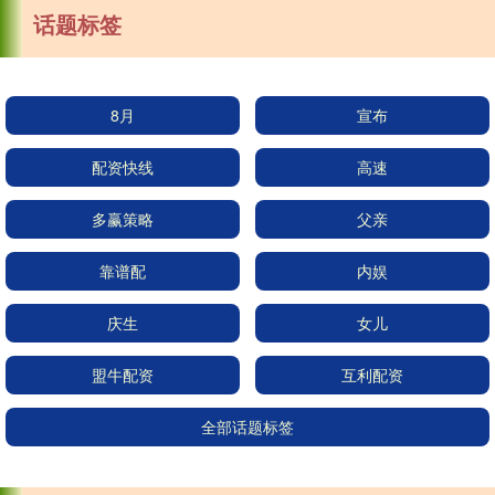
话题标签
8月
宣布
配资快线
高速
多赢策略
父亲
靠谱配
内娱
庆生
女儿
盟牛配资
互利配资
全部话题标签