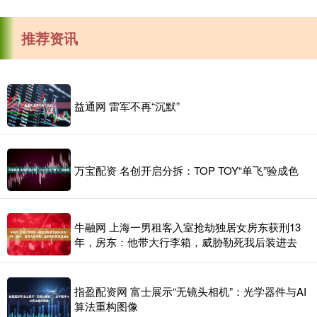
推荐资讯
益通网 雷军不再“沉默”
万宝配资 名创开启分拆：TOP TOY“单飞”验成色
牛融网 上海一男租客入室抢劫独居女房东获刑13
年，房东：他带大行李箱，威胁勒死我后装进去
指盈配资网 富士展示“无镜头相机”：光学器件与AI
算法重构图像