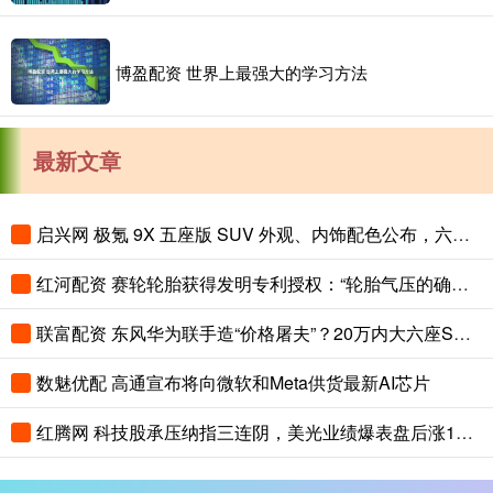
博盈配资 世界上最强大的学习方法
最新文章
启兴网 极氪 9X 五座版 SUV 外观、内饰配色公布，六座版也能选新色
红河配资 赛轮轮胎获得发明专利授权：“轮胎气压的确定方法、装置及电子设备”
联富配资 东风华为联手造“价格屠夫”？20万内大六座SUV，理想L8还坐得住吗？
数魅优配 高通宣布将向微软和Meta供货最新AI芯片
红腾网 科技股承压纳指三连阴，美光业绩爆表盘后涨12%，大宗暴跌白银重挫近8%