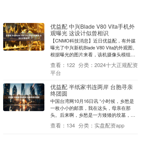
优益配 中兴Blade V80 Vita手机外
观曝光 这设计似曾相识
【CNMO科技消息】近日优益配，有外媒
曝光了中兴新机Blade V80 Vita的外观图。
根据曝光的图片来看，该机摄像头模组采
用与iPhone 17 Pro M....
查看：
122
分类：
2024十大正规配资
平台
优益配 半纸家书连两岸 台胞寻亲
终团圆
中国台湾网10月16日讯 “小时候，乡愁是
一枚小小的邮票，我在这头，母亲在那
头。后来啊，乡愁是一方矮矮的坟墓，我
在外头，母亲在里头。而现在，乡愁是一
查看：
134
分类：
实盘配资app
湾浅浅的海峡....