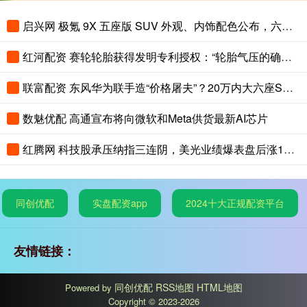
启兴网 极氪 9X 五座版 SUV 外观、内饰配色公布，六座版也能选新色
红河配资 赛轮轮胎获得发明专利授权：“轮胎气压的确定方法、装置及电子设备”
联富配资 东风华为联手造“价格屠夫”？20万内大六座SUV，理想L8还坐得住吗？
数魅优配 高通宣布将向微软和Meta供货最新AI芯片
红腾网 科技股承压纳指三连阴，美光业绩爆表盘后涨12%，大宗暴跌白银重挫近8%
同创优配
实盘配资app
2024十大正规配资平台
友情链接：
同创优配
RSS地图
HTML地图
Powered by
Copyright
© 2023-2026