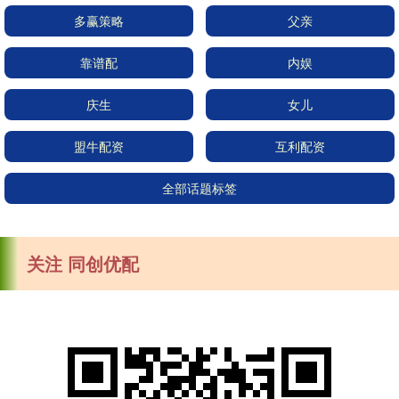
多赢策略
父亲
靠谱配
内娱
庆生
女儿
盟牛配资
互利配资
全部话题标签
关注 同创优配