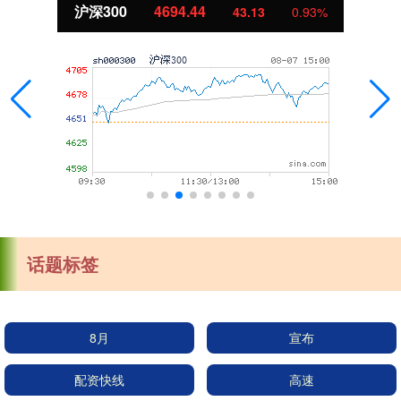
沪深300
4694.44
43.13
0.93%
话题标签
8月
宣布
配资快线
高速