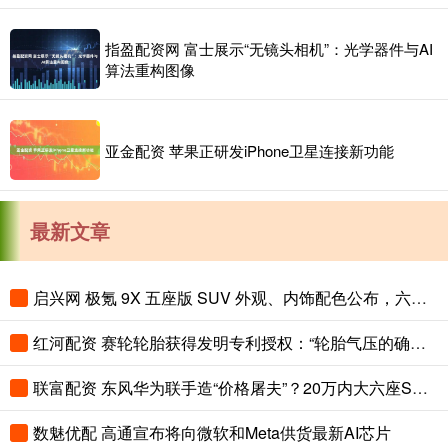
指盈配资网 富士展示“无镜头相机”：光学器件与AI
算法重构图像
亚金配资 苹果正研发iPhone卫星连接新功能
最新文章
启兴网 极氪 9X 五座版 SUV 外观、内饰配色公布，六座版也能选新色
红河配资 赛轮轮胎获得发明专利授权：“轮胎气压的确定方法、装置及电子设备”
联富配资 东风华为联手造“价格屠夫”？20万内大六座SUV，理想L8还坐得住吗？
数魅优配 高通宣布将向微软和Meta供货最新AI芯片