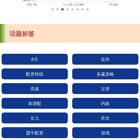
话题标签
8月
宣布
配资快线
多赢策略
高速
父亲
靠谱配
内娱
女儿
庆生
盟牛配资
游戏